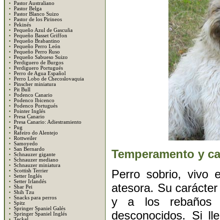
•
Pastor Australiano
•
Pastor Belga
•
Pastor Blanco Suizo
•
Pastor de los Pirineos
•
Pekinés
•
Pequeño Azul de Gascuña
•
Pequeño Basset Griffon
•
Pequeño Brabantino
•
Pequeño Perro León
•
Pequeño Perro Ruso
•
Pequeño Sabueso Suizo
•
Perdiguero de Burgos
•
Perdiguero Portugués
•
Perro de Agua Español
•
Perro Lobo de Checoslovaquia
•
Pinscher miniatura
•
Pit Bull
•
Podenco Canario
•
Podenco Ibicenco
•
Podenco Portugués
•
Pointer Inglés
•
Presa Canario
•
Presa Canario: Adiestramiento
•
Pug
•
Rafeiro do Alentejo
•
Rottweiler
•
Samoyedo
•
San Bernardo
Temperamento y ca
•
Schnauzer gigante
•
Schnauzer mediano
•
Schnauzer miniatura
Perro sobrio, vivo 
•
Scottish Terrier
•
Setter Inglés
•
Setter Irlandés
atesora. Su carácter
•
Shar Pei
•
Shih Tzu
y a los rebaños 
•
Snacks para perros
•
Spitz
•
Springer Spaniel Galés
desconocidos. Si ll
•
Springer Spaniel Inglés
•
Teckel