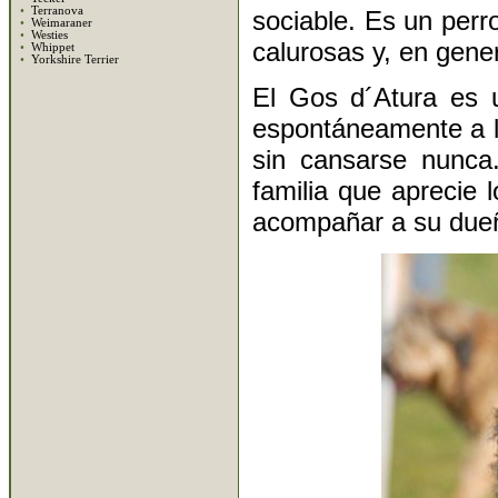
•
Terranova
sociable. Es un perro
•
Weimaraner
•
Westies
calurosas y, en gene
•
Whippet
•
Yorkshire Terrier
El Gos d´Atura es u
espontáneamente a l
sin cansarse nunca
familia que aprecie 
acompañar a su dueño 