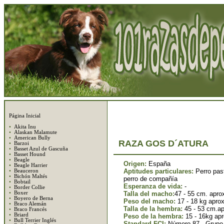
Página Inicial
•
Akita Inu
•
Alaskan Malamute
•
American Bully
RAZA GOS D´ATURA
•
Barzoi
•
Basset Azul de Gascuña
•
Basset Hound
•
Beagle
Origen:
España
•
Beagle Harrier
Aptitudes particulares:
Perro past
•
Beauceron
•
Bichón Maltés
perro de compañía
•
Bobtail
Esperanza de vida:
-
•
Border Collie
•
Boxer
Talla del macho:
47 - 55 cm. apro
•
Boyero de Berna
Peso del macho:
17 - 18 kg aprox
•
Braco Alemán
Talla de la hembra:
45 - 53 cm.ap
•
Braco Francés
•
Briard
Peso de la hembra:
15 - 16kg apr
•
Bull Terrier Inglés
Standard FCI:
Número 87 - Grupo