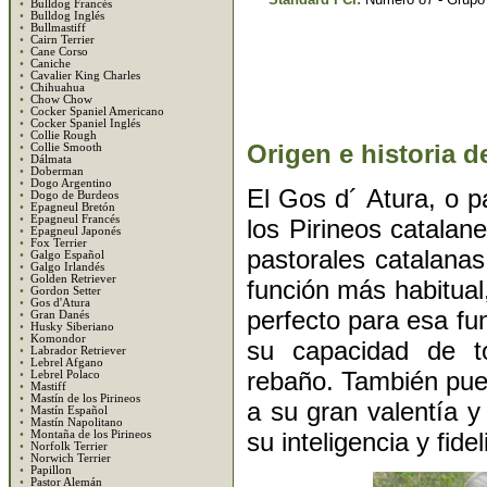
•
Bulldog Francés
•
Bulldog Inglés
•
Bullmastiff
•
Cairn Terrier
•
Cane Corso
•
Caniche
•
Cavalier King Charles
•
Chihuahua
•
Chow Chow
•
Cocker Spaniel Americano
•
Cocker Spaniel Inglés
•
Collie Rough
Origen e historia de
•
Collie Smooth
•
Dálmata
•
Doberman
•
Dogo Argentino
El Gos d´ Atura, o p
•
Dogo de Burdeos
•
Epagneul Bretón
•
Epagneul Francés
los Pirineos catalan
•
Epagneul Japonés
•
Fox Terrier
pastorales catalanas
•
Galgo Español
•
Galgo Irlandés
•
Golden Retriever
función más habitual
•
Gordon Setter
•
Gos d'Atura
perfecto para esa fu
•
Gran Danés
•
Husky Siberiano
•
Komondor
su capacidad de tom
•
Labrador Retriever
•
Lebrel Afgano
rebaño. También pued
•
Lebrel Polaco
•
Mastiff
•
Mastín de los Pirineos
a su gran valentía 
•
Mastín Español
•
Mastín Napolitano
su inteligencia y fid
•
Montaña de los Pirineos
•
Norfolk Terrier
•
Norwich Terrier
•
Papillon
•
Pastor Alemán