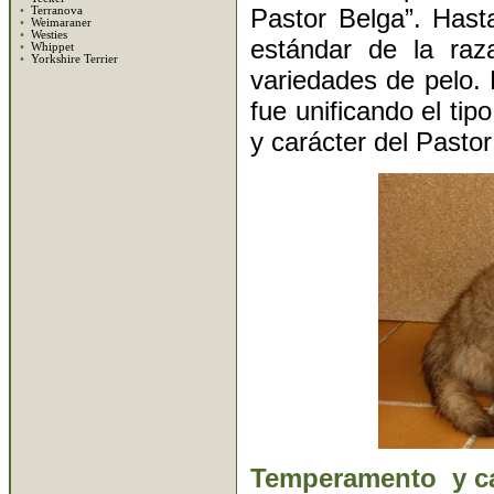
Pastor Belga”. Hast
•
Terranova
•
Weimaraner
•
Westies
estándar de la raz
•
Whippet
•
Yorkshire Terrier
variedades de pelo.
fue unificando el tip
y carácter del Pasto
Temperamento y ca