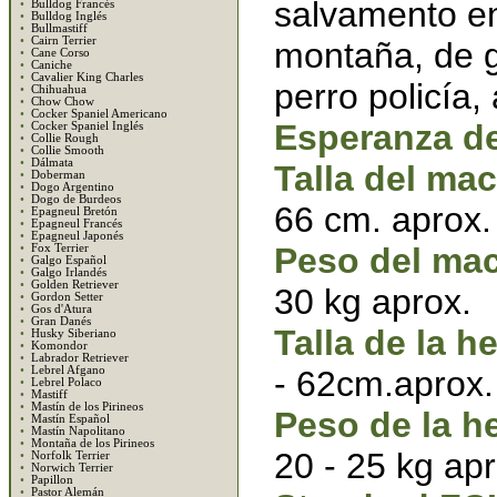
salvamento e
•
Bulldog Francés
•
Bulldog Inglés
•
Bullmastiff
•
Cairn Terrier
montaña, de g
•
Cane Corso
•
Caniche
•
Cavalier King Charles
perro policía, a
•
Chihuahua
•
Chow Chow
•
Cocker Spaniel Americano
Esperanza de
•
Cocker Spaniel Inglés
•
Collie Rough
•
Collie Smooth
•
Dálmata
Talla del ma
•
Doberman
•
Dogo Argentino
•
Dogo de Burdeos
66 cm. aprox.
•
Epagneul Bretón
•
Epagneul Francés
•
Epagneul Japonés
Peso del ma
•
Fox Terrier
•
Galgo Español
•
Galgo Irlandés
•
Golden Retriever
30 kg aprox.
•
Gordon Setter
•
Gos d'Atura
•
Gran Danés
Talla de la h
•
Husky Siberiano
•
Komondor
•
Labrador Retriever
•
Lebrel Afgano
- 62cm.aprox.
•
Lebrel Polaco
•
Mastiff
•
Mastín de los Pirineos
Peso de la h
•
Mastín Español
•
Mastín Napolitano
•
Montaña de los Pirineos
20 - 25 kg apr
•
Norfolk Terrier
•
Norwich Terrier
•
Papillon
•
Pastor Alemán