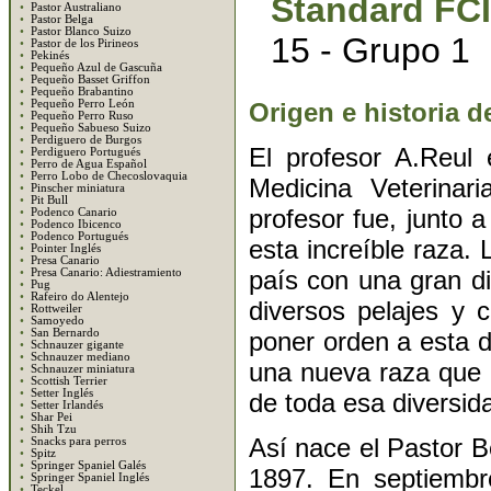
Standard FCI
•
Pastor Australiano
•
Pastor Belga
•
Pastor Blanco Suizo
15 - Grupo 1
•
Pastor de los Pirineos
•
Pekinés
•
Pequeño Azul de Gascuña
•
Pequeño Basset Griffon
•
Pequeño Brabantino
Origen e historia de
•
Pequeño Perro León
•
Pequeño Perro Ruso
•
Pequeño Sabueso Suizo
•
Perdiguero de Burgos
El profesor A.Reul 
•
Perdiguero Portugués
•
Perro de Agua Español
•
Perro Lobo de Checoslovaquia
Medicina Veterinar
•
Pinscher miniatura
•
Pit Bull
profesor fue, junto 
•
Podenco Canario
•
Podenco Ibicenco
•
Podenco Portugués
esta increíble raza.
•
Pointer Inglés
•
Presa Canario
país con una gran d
•
Presa Canario: Adiestramiento
•
Pug
•
Rafeiro do Alentejo
diversos pelajes y c
•
Rottweiler
•
Samoyedo
poner orden a esta 
•
San Bernardo
•
Schnauzer gigante
•
Schnauzer mediano
una nueva raza que 
•
Schnauzer miniatura
•
Scottish Terrier
•
Setter Inglés
de toda esa diversid
•
Setter Irlandés
•
Shar Pei
•
Shih Tzu
Así nace el Pastor B
•
Snacks para perros
•
Spitz
•
Springer Spaniel Galés
1897. En septiembr
•
Springer Spaniel Inglés
•
Teckel