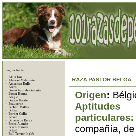
Página Inicial
•
Akita Inu
RAZA PASTOR BELGA
•
Alaskan Malamute
•
American Bully
•
Barzoi
•
Basset Azul de Gascuña
Origen
:
Bélgi
•
Basset Hound
•
Beagle
•
Beagle Harrier
Aptitudes
•
Beauceron
•
Bichón Maltés
•
Bobtail
•
Border Collie
particulares
•
Boxer
•
Boyero de Berna
•
Braco Alemán
compañía, de
•
Braco Francés
•
Briard
•
Bull Terrier Inglés