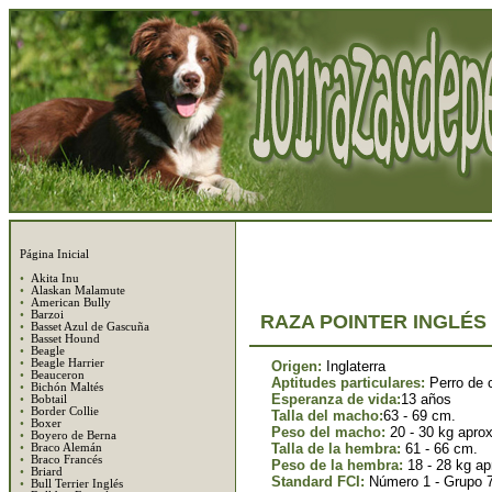
Página Inicial
•
Akita Inu
•
Alaskan Malamute
•
American Bully
•
Barzoi
RAZA POINTER INGLÉS
•
Basset Azul de Gascuña
•
Basset Hound
•
Beagle
•
Beagle Harrier
Origen:
Inglaterra
•
Beauceron
Aptitudes particulares:
Perro de 
•
Bichón Maltés
Esperanza de vida:
13 años
•
Bobtail
•
Border Collie
Talla del macho:
63 - 69 cm.
•
Boxer
Peso del macho:
20 - 30 kg aprox
•
Boyero de Berna
Talla de la hembra:
61 - 66 cm.
•
Braco Alemán
•
Braco Francés
Peso de la hembra:
18 - 28 kg ap
•
Briard
Standard FCI:
Número 1 - Grupo 
•
Bull Terrier Inglés