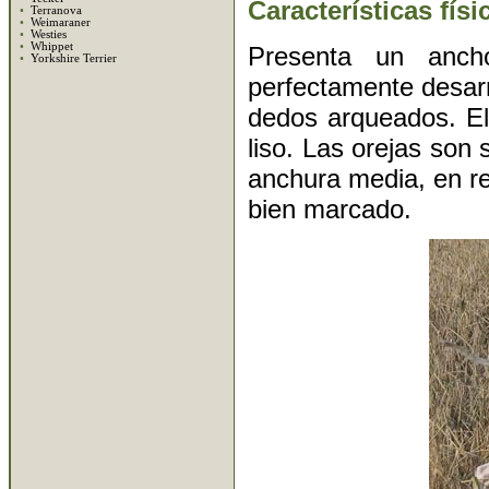
Características físi
•
Terranova
•
Weimaraner
•
Westies
•
Whippet
Presenta un anch
•
Yorkshire Terrier
perfectamente desarr
dedos arqueados. El 
liso. Las orejas son
anchura media, en rel
bien marcado.