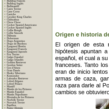
•
Bulldog Francés
•
Bulldog Inglés
•
Bullmastiff
•
Cairn Terrier
•
Cane Corso
•
Caniche
•
Cavalier King Charles
•
Chihuahua
•
Chow Chow
•
Cocker Spaniel Americano
•
Cocker Spaniel Inglés
•
Collie Rough
Origen e historia de
•
Collie Smooth
•
Dálmata
•
Doberman
•
Dogo Argentino
El origen de esta 
•
Dogo de Burdeos
•
Epagneul Bretón
•
Epagneul Francés
hipótesis apuntan a
•
Epagneul Japonés
•
Fox Terrier
español, el cual a s
•
Galgo Español
•
Galgo Irlandés
•
Golden Retriever
franceses. Tanto lo
•
Gordon Setter
•
Gos d'Atura
eran de inicio lento
•
Gran Danés
•
Husky Siberiano
•
Komondor
armas de caza, gana
•
Labrador Retriever
•
Lebrel Afgano
raza para darle al P
•
Lebrel Polaco
•
Mastiff
•
Mastín de los Pirineos
cambios se obtuvier
•
Mastín Español
•
Mastín Napolitano
•
Montaña de los Pirineos
•
Norfolk Terrier
•
Norwich Terrier
•
Papillon
•
Pastor Alemán