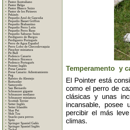
•
Pastor Australiano
•
Pastor Belga
•
Pastor Blanco Suizo
•
Pastor de los Pirineos
•
Pekinés
•
Pequeño Azul de Gascuña
•
Pequeño Basset Griffon
•
Pequeño Brabantino
•
Pequeño Perro León
•
Pequeño Perro Ruso
•
Pequeño Sabueso Suizo
•
Perdiguero de Burgos
•
Perdiguero Portugués
•
Perro de Agua Español
•
Perro Lobo de Checoslovaquia
•
Pinscher miniatura
•
Pit Bull
•
Podenco Canario
•
Podenco Ibicenco
•
Podenco Portugués
•
Pointer Inglés
Temperamento y ca
•
Presa Canario
•
Presa Canario: Adiestramiento
•
Pug
El Pointer está con
•
Rafeiro do Alentejo
•
Rottweiler
•
Samoyedo
como el perro de ca
•
San Bernardo
•
Schnauzer gigante
clásicas y unas inc
•
Schnauzer mediano
•
Schnauzer miniatura
•
Scottish Terrier
incansable, posee 
•
Setter Inglés
•
Setter Irlandés
percibir el más leve
•
Shar Pei
•
Shih Tzu
•
Snacks para perros
climas.
•
Spitz
•
Springer Spaniel Galés
•
Springer Spaniel Inglés
•
Teckel