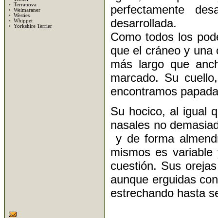
•
Terranova
perfectamente des
•
Weimaraner
•
Westies
desarrollada.
•
Whippet
•
Yorkshire Terrier
Como todos los pode
que el cráneo y una
más largo que anch
marcado. Su cuello,
encontramos papada
Su hocico, al igual 
nasales no demasiad
y de forma almendr
mismos es variable 
cuestión. Sus oreja
aunque erguidas con
estrechando hasta s