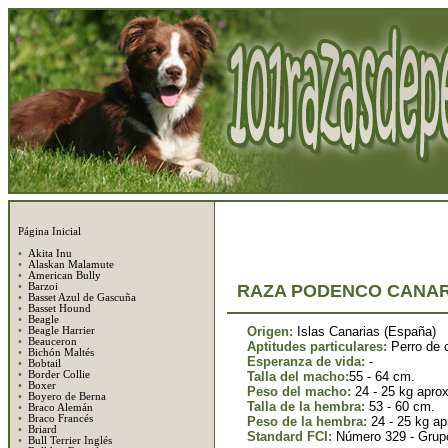
Página Inicial
•
Akita Inu
•
Alaskan Malamute
•
American Bully
•
Barzoi
RAZA PODENCO
CANAR
•
Basset Azul de Gascuña
•
Basset Hound
•
Beagle
Origen:
Islas Canarias (España)
•
Beagle Harrier
•
Beauceron
Aptitudes particulares:
Perro de 
•
Bichón Maltés
Esperanza de vida:
-
•
Bobtail
•
Border Collie
Talla del macho:
55 - 64 cm.
•
Boxer
Peso del macho:
24 - 25 kg aprox
•
Boyero de Berna
Talla de la hembra:
53 - 60 cm.
•
Braco Alemán
•
Braco Francés
Peso de la hembra:
24 - 25 kg ap
•
Briard
Standard FCI:
Número 329 - Grup
•
Bull Terrier Inglés