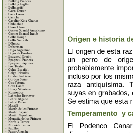
•
Bulldog Francés
•
Bulldog Inglés
•
Bullmastiff
•
Cairn Terrier
•
Cane Corso
•
Caniche
•
Cavalier King Charles
•
Chihuahua
•
Chow Chow
•
Cocker Spaniel Americano
•
Cocker Spaniel Inglés
Origen e historia de
•
Collie Rough
•
Collie Smooth
•
Dálmata
•
Doberman
El origen de esta raz
•
Dogo Argentino
•
Dogo de Burdeos
•
Epagneul Bretón
un perro de orige
•
Epagneul Francés
•
Epagneul Japonés
probablemente import
•
Fox Terrier
•
Galgo Español
•
Galgo Irlandés
incluso por los mismo
•
Golden Retriever
•
Gordon Setter
raza antiquísima. 
•
Gos d'Atura
•
Gran Danés
•
Husky Siberiano
suyas en grabados, e
•
Komondor
•
Labrador Retriever
Se estima que esta r
•
Lebrel Afgano
•
Lebrel Polaco
•
Mastiff
•
Mastín de los Pirineos
Temperamento y ca
•
Mastín Español
•
Mastín Napolitano
•
Montaña de los Pirineos
•
Norfolk Terrier
El Podenco Canari
•
Norwich Terrier
•
Papillon
•
Pastor Alemán