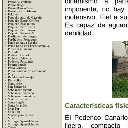
dinamismo a part
•
Pastor Australiano
•
Pastor Belga
imponente, no hay 
•
Pastor Blanco Suizo
•
Pastor de los Pirineos
•
Pekinés
inofensivo. Fiel a 
•
Pequeño Azul de Gascuña
•
Pequeño Basset Griffon
Es capaz de aguant
•
Pequeño Brabantino
•
Pequeño Perro León
•
Pequeño Perro Ruso
debilidad.
•
Pequeño Sabueso Suizo
•
Perdiguero de Burgos
•
Perdiguero Portugués
•
Perro de Agua Español
•
Perro Lobo de Checoslovaquia
•
Pinscher miniatura
•
Pit Bull
•
Podenco Canario
•
Podenco Ibicenco
•
Podenco Portugués
•
Pointer Inglés
•
Presa Canario
•
Presa Canario: Adiestramiento
•
Pug
•
Rafeiro do Alentejo
•
Rottweiler
•
Samoyedo
•
San Bernardo
•
Schnauzer gigante
•
Schnauzer mediano
•
Schnauzer miniatura
•
Scottish Terrier
•
Setter Inglés
Características físi
•
Setter Irlandés
•
Shar Pei
•
Shih Tzu
•
Snacks para perros
El Podenco Canario 
•
Spitz
•
Springer Spaniel Galés
ligero, compacto
•
Springer Spaniel Inglés
•
Teckel